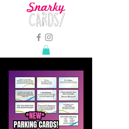
snarkymegs@gmail.com
-
614.657.4117