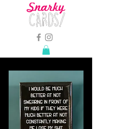
snarkymegs@gmail.com
-
614.657.4117