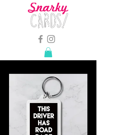
snarkymegs@gmail.com
-
614.657.4117